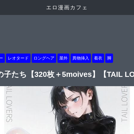
エロ漫画カフェ
ー
レオタード
ロングヘア
屋外
異物挿入
着衣
脚
ち【320枚＋5moives】【TAIL LO