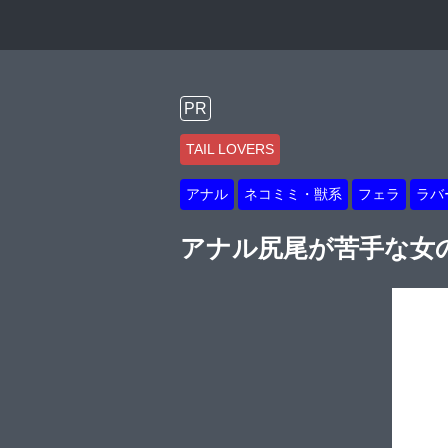
PR
TAIL LOVERS
アナル
ネコミミ・獣系
フェラ
ラバ
アナル尻尾が苦手な女の子た