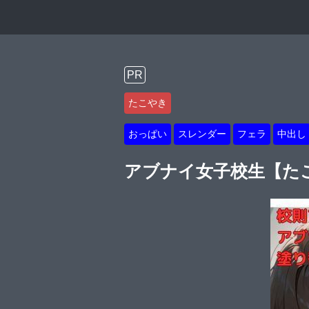
PR
たこやき
おっぱい
スレンダー
フェラ
中出し
アブナイ女子校生【た