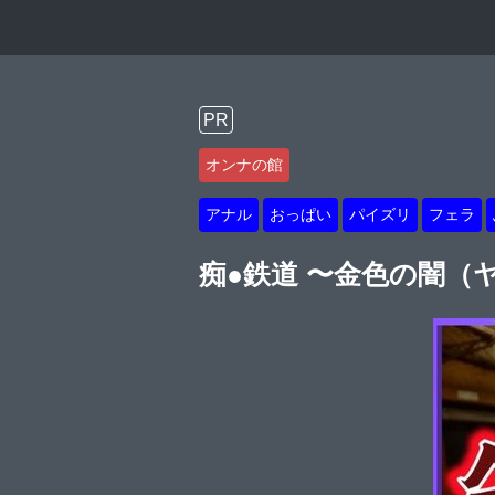
PR
オンナの館
アナル
おっぱい
パイズリ
フェラ
痴●鉄道 〜金色の闇（