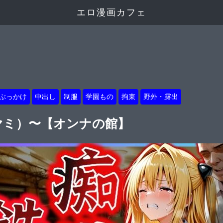
エロ漫画カフェ
ぶっかけ
中出し
制服
学園もの
拘束
野外・露出
ヤミ）〜【オンナの館】