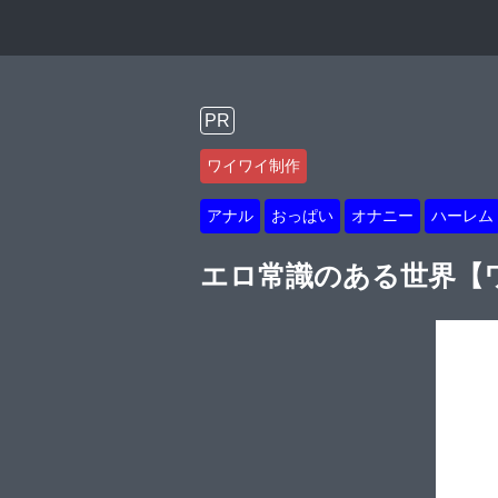
PR
ワイワイ制作
アナル
おっぱい
オナニー
ハーレム
エロ常識のある世界【