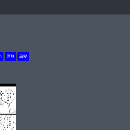
め
男無
黒髪