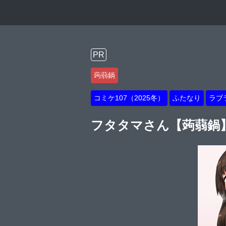
PR
蒟蒻鍋
コミケ107（2025冬）
ふたなり
ラブ
フタタマさん【蒟蒻鍋