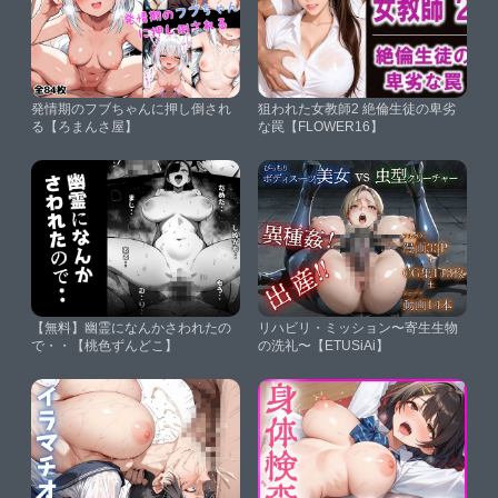
発情期のフブちゃんに押し倒され
狙われた女教師2 絶倫生徒の卑劣
る【ろまんさ屋】
な罠【FLOWER16】
【無料】幽霊になんかさわれたの
リハビリ・ミッション〜寄生生物
で・・【桃色ずんどこ】
の洗礼〜【ETUSiAi】