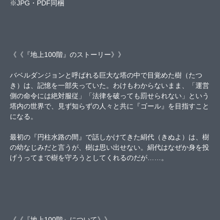
※JPG・PDF同梱
《《『地上100階』のストーリー》》
バベルダンジョンと呼ばれる巨大な塔の中で目覚めた樹（たつ
き）は、記憶を一部失っていた。わけもわからないまま、「運営
側の命令には絶対服従」「法律を破っても罰せられない」という
塔内の世界で、見ず知らずの人々と共に『ゴール』を目指すこと
になる。
最初の『円柱水路の間』で話しかけてきた絹代（きぬよ）は、樹
の幼なじみだと言うが、樹は思い出せない。絹代はなぜか身を投
げうってまで樹を守ろうとしてくれるのだが……。
《《『地上100階』について》》