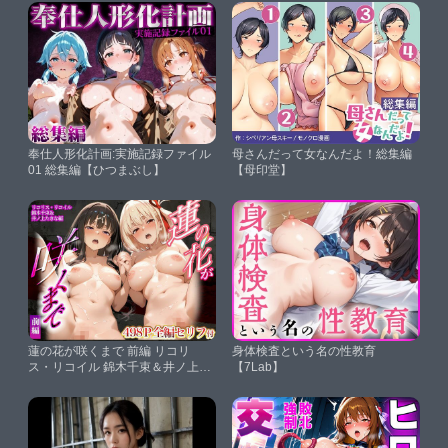
【絵師たか】
きでトロトロ本気メス堕ち〜【超
特大283枚】【ゆらゆらり】
奉仕人形化計画:実施記録ファイル
母さんだって女なんだよ！総集編
01 総集編【ひつまぶし】
【母印堂】
蓮の花が咲くまで 前編 リコリ
身体検査という名の性教育
ス・リコイル 錦木千束＆井ノ上た
【7Lab】
きな編【ロータスアーク】