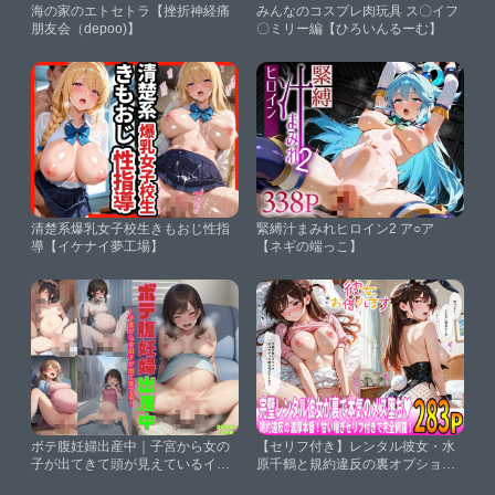
海の家のエトセトラ【挫折神経痛
みんなのコスプレ肉玩具 ス〇イフ
朋友会（depoo)】
〇ミリー編【ひろいんるーむ】
清楚系爆乳女子校生きもおじ性指
緊縛汁まみれヒロイン2 ア○ア
導【イケナイ夢工場】
【ネギの端っこ】
ボテ腹妊婦出産中｜子宮から女の
【セリフ付き】レンタル彼女・水
子が出てきて頭が見えているイラ
原千鶴と規約違反の裏オプショ
スト集500枚（妊娠・分娩・膣）
ン〜完璧なレンタル彼女が営業抜