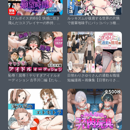
【フルボイス:約6分】快感に吹き
ルッキズムが跋扈する世界の片隅
飛んだコスプレイヤーの矜持、自
で後輩地味子にパッコパッコ種付
ら衣装を手にハメ懇願で腰振りセ
けする話【丸居丼】
ックス【実験的作品:願望時間と賢
者時間＃6】【メルト工房】
恥辱！屈辱！ヤりすぎアイドルオ
日替わりさゆりさんの通勤＆職場
ーディション 古手川〇編【たらコ
短編漫画＋画像集【日替わりさ
パ】
ん】