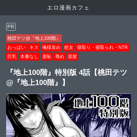
エロ漫画カフェ
PR
桃田テツ@『地上100階』
おっぱい
キス
俺様攻め
処女
寝取り・寝取られ・NTR
巨乳
本番なし
羞恥
辱め
黒髪
『地上100階』特別版 4話【桃田テツ
@『地上100階』】