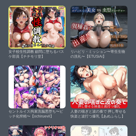
女子校生性調教 顧問に堕ちるバス
リハビリ・ミッション〜寄生生物
ケ部員【チチモリ堂】
の洗礼〜【ETUSiAi】
セントルイス拘束洗脳悪堕ち〜ビ
人妻の喘ぎと波の奏で 押し寄せる
ッチ化搾精〜【ochiruevil】
快楽と波打つ爆乳【あめふらし】