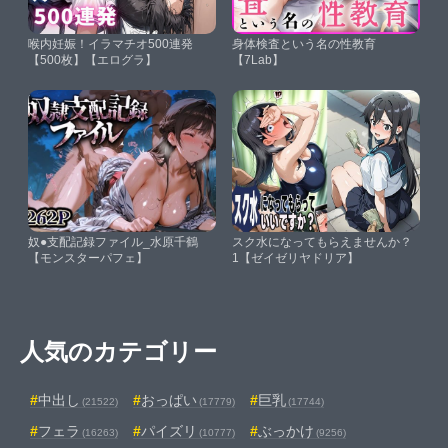
喉内妊娠！イラマチオ500連発
身体検査という名の性教育
【500枚】【エログラ】
【7Lab】
奴●支配記録ファイル_水原千鶴
スク水になってもらえませんか？
【モンスターパフェ】
1【ゼイゼリヤドリア】
人気のカテゴリー
中出し
おっぱい
巨乳
(21522)
(17779)
(17744)
フェラ
パイズリ
ぶっかけ
(16263)
(10777)
(9256)