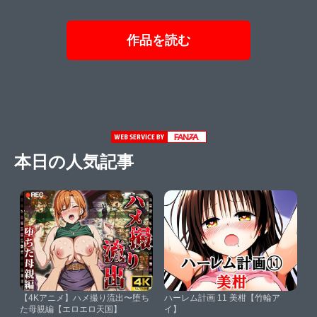
作品を読む
本日の人気記事
【4Kアニメ】ハメ撮り流出〜堕ち
ハーレム計画 11 美柑【竹輪ア
た母親編【エロエロ天国】
イ】