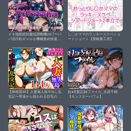
イキ地獄絶対服従調教機vol.7〜パ
し〇かママのラッキースケベショ
パ活詐欺ギャルを機械責め快楽拷
ートショート【屋根裏工房】
問でワカラセて従順なイキ人形に
屈服させる話【saltワークス】
【神画質4K】人妻無人島中出し乱
奴●支配記録ファイル_水原千鶴
交記〜男達から狙われる巨乳のカ
【モンスターパフェ】
ラダ〜【ぱこりんすたじお】