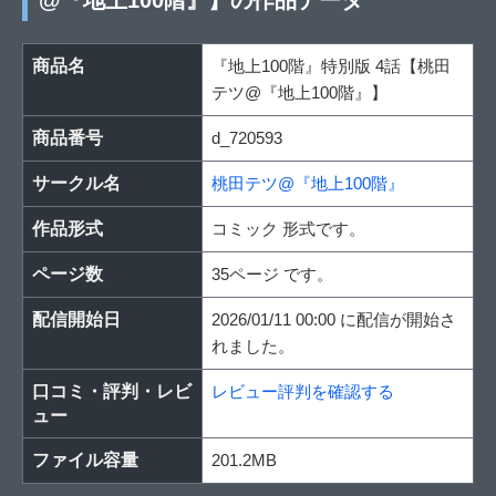
@『地上100階』】の作品データ
商品名
『地上100階』特別版 4話【桃田
テツ@『地上100階』】
商品番号
d_720593
サークル名
桃田テツ@『地上100階』
作品形式
コミック 形式です。
ページ数
35ページ です。
配信開始日
2026/01/11 00:00 に配信が開始さ
れました。
口コミ・評判・レビ
レビュー評判を確認する
ュー
ファイル容量
201.2MB