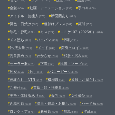
(1043)
(1040)
(1008)
(962)
金髪
動画・アニメーション
手コキ
(960)
(933)
(908)
アイドル・芸能人
断面図あり
(873)
(872)
褐色・日焼け
種付けプレス
顔射
(866)
(862)
(855)
陰毛・腋毛
キス
コミケ107（2025冬）
(839)
(827)
(826)
メス堕ち
パイパン
搾乳
(821)
(803)
(791)
汁/液大量
メイド
変身ヒロイン
(789)
(784)
(780)
乳首責め
わからせ
和服・浴衣
(771)
(766)
(732)
セーラー服
下着
風俗・ソープ
(721)
(666)
(665)
純愛
触手
バニーガール
(664)
(660)
(659)
寝取られ・NTR
機械姦
放尿・お漏らし
(657)
(648)
(647)
ご奉仕
首輪・鎖・拘束具
(643)
(639)
デモ・体験版あり
母乳
女性優位
(628)
(627)
(598)
近親相姦
温泉・銭湯・お風呂
ハード系
(593)
(590)
(580)
ロングヘア
異種姦
母親
淫乱
(579)
(579)
(556)
(548)