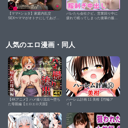
【ママ×ショタ】家庭内乱交
バレたら会社クビ。営業回り中に
SEX〜ママがオトナにしてあげ
疲れて眠ってしまった後輩の服を
る〜【イラスト×動画×朗読ボイ
脱がし、大きなおっぱいを拝みな
ス】【koi-milk】
がら禁断のぶっかけ・中出し【み
かんちゃん】
人気のエロ漫画・同人
【4Kアニメ】ハメ撮り流出〜堕ち
ハーレム計画 11 美柑【竹輪ア
た母親編【エロエロ天国】
イ】