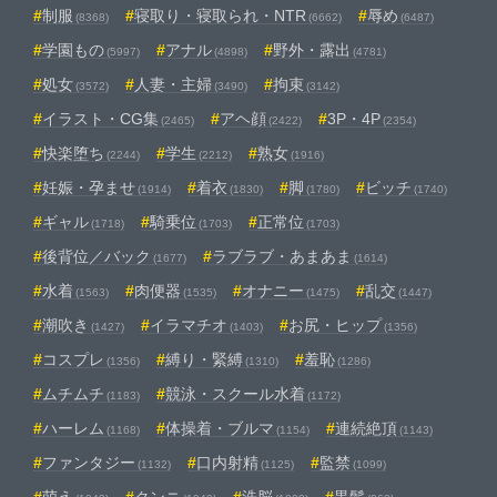
制服
寝取り・寝取られ・NTR
辱め
(8368)
(6662)
(6487)
学園もの
アナル
野外・露出
(5997)
(4898)
(4781)
処女
人妻・主婦
拘束
(3572)
(3490)
(3142)
イラスト・CG集
アヘ顔
3P・4P
(2465)
(2422)
(2354)
快楽堕ち
学生
熟女
(2244)
(2212)
(1916)
妊娠・孕ませ
着衣
脚
ビッチ
(1914)
(1830)
(1780)
(1740)
ギャル
騎乗位
正常位
(1718)
(1703)
(1703)
後背位／バック
ラブラブ・あまあま
(1677)
(1614)
水着
肉便器
オナニー
乱交
(1563)
(1535)
(1475)
(1447)
潮吹き
イラマチオ
お尻・ヒップ
(1427)
(1403)
(1356)
コスプレ
縛り・緊縛
羞恥
(1356)
(1310)
(1286)
ムチムチ
競泳・スクール水着
(1183)
(1172)
ハーレム
体操着・ブルマ
連続絶頂
(1168)
(1154)
(1143)
ファンタジー
口内射精
監禁
(1132)
(1125)
(1099)
萌え
クンニ
洗脳
黒髪