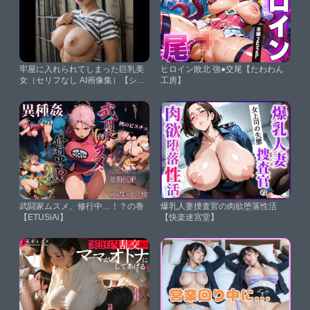
牢屋に入れられてしまった巨乳美
ヒロイン敗北 強●交尾【たわわん
女（セリフなし AI画像集）【シッ
工房】
クススイートナイン】
武闘家ムスメ、修行中…！？の巻
爆乳人妻捜査官の肉欲堕落性活
【ETUSiAi】
【快楽迷宮堂】