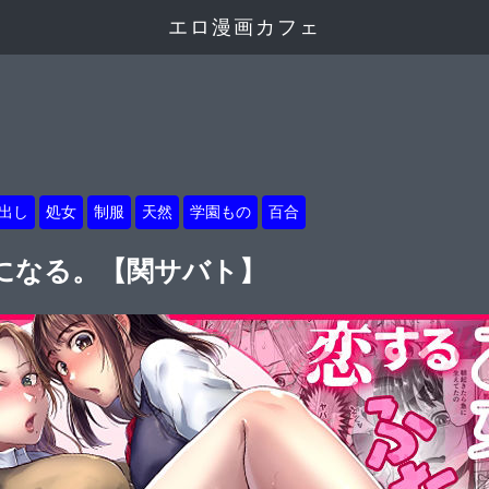
エロ漫画カフェ
出し
処女
制服
天然
学園もの
百合
になる。【関サバト】