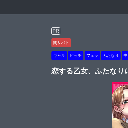
PR
関サバト
ギャル
ビッチ
フェラ
ふたなり
中
恋する乙女、ふたなり