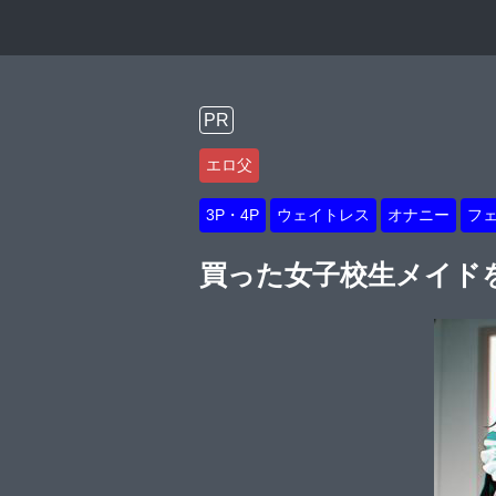
PR
エロ父
3P・4P
ウェイトレス
オナニー
フ
買った女子校生メイド