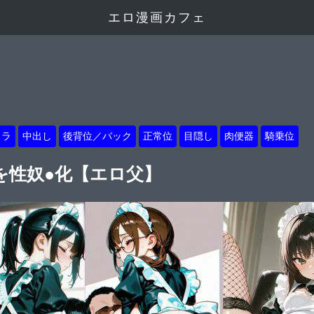
エロ漫画カフェ
ェラ
中出し
後背位／バック
正常位
目隠し
肉便器
騎乗位
を性奴●化【エロ父】