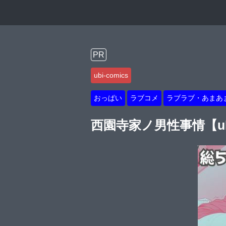
PR
ubi-comics
おっぱい
ラブコメ
ラブラブ・あまあ
西園寺家ノ男性事情【ubi