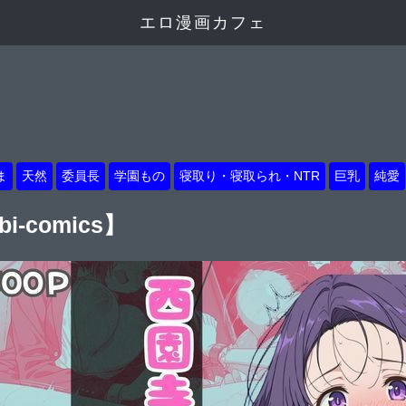
エロ漫画カフェ
ま
天然
委員長
学園もの
寝取り・寝取られ・NTR
巨乳
純愛
-comics】