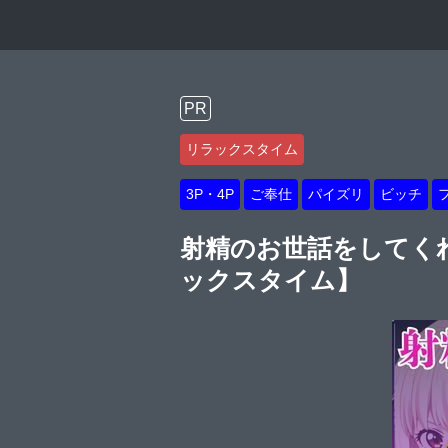
PR
リラックスタイム
3P・4P
ご奉仕
パイズリ
ビッチ
射精のお世話をしてく
ックスタイム】