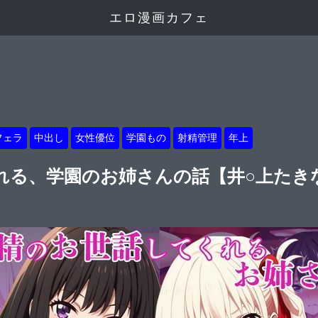
エロ漫画カフェ
フェラ
中出し
女性優位
学園もの
射精管理
年上
れる、学園のお姉さんの話【井○上たき