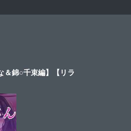
な＆錦○千束編】【リラ