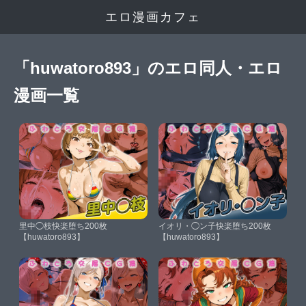
エロ漫画カフェ
「huwatoro893」のエロ同人・エロ
漫画一覧
里中◯枝快楽堕ち200枚
イオリ・◯ン子快楽堕ち200枚
【huwatoro893】
【huwatoro893】